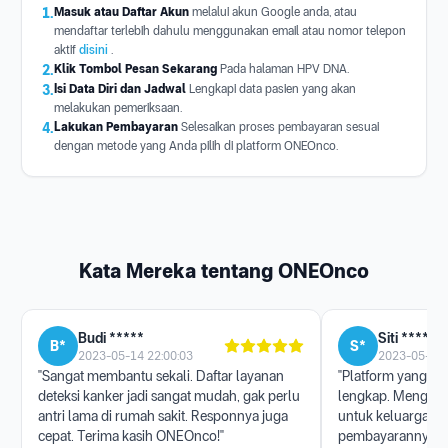
1.
Masuk atau Daftar Akun
melalui akun Google anda, atau
mendaftar terlebih dahulu menggunakan email atau nomor telepon
aktif
disini
.
2.
Klik Tombol Pesan Sekarang
Pada halaman HPV DNA.
3.
Isi Data Diri dan Jadwal
Lengkapi data pasien yang akan
melakukan pemeriksaan.
4.
Lakukan Pembayaran
Selesaikan proses pembayaran sesuai
dengan metode yang Anda pilih di platform ONEOnco.
Kata Mereka tentang ONEOnco
Budi *****
Siti ******
B*
S*
2023-05-14 22:00:03
2023-05-17 
"Sangat membantu sekali. Daftar layanan
"Platform yang san
deteksi kanker jadi sangat mudah, gak perlu
lengkap. Menggun
antri lama di rumah sakit. Responnya juga
untuk keluarga, p
cepat. Terima kasih ONEOnco!"
pembayarannya j