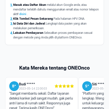
1.
Masuk atau Daftar Akun
melalui akun Google anda, atau
mendaftar terlebih dahulu menggunakan email atau nomor telepon
aktif
disini
.
2.
Klik Tombol Pesan Sekarang
Pada halaman HPV DNA.
3.
Isi Data Diri dan Jadwal
Lengkapi data pasien yang akan
melakukan pemeriksaan.
4.
Lakukan Pembayaran
Selesaikan proses pembayaran sesuai
dengan metode yang Anda pilih di platform ONEOnco.
Kata Mereka tentang ONEOnco
Budi *****
Siti ******
B*
S*
2023-05-14 22:00:03
2023-05-17 
"Sangat membantu sekali. Daftar layanan
"Platform yang san
deteksi kanker jadi sangat mudah, gak perlu
lengkap. Menggun
antri lama di rumah sakit. Responnya juga
untuk keluarga, p
cepat. Terima kasih ONEOnco!"
pembayarannya j