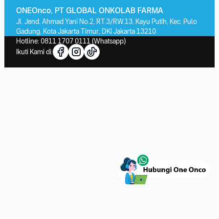
ONEOnco, PT GLOBAL ONKOLAB FARMA
Jl. Jend. Ahmad Yani No.2, RT.3/RW.13, Kayu Putih, Kec. Pulo
Gadung, Kota Jakarta Timur, DKI Jakarta 13210
Hotline:
0811 1707 0111
(Whatsapp)
Ikuti Kami di: