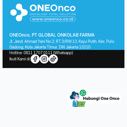
ONEOnco, PT GLOBAL ONKOLAB FARMA
Jl. Jend. Ahmad Yani No.2, RT.3/RW.13, Kayu Putih, Kec. Pulo
Gadung, Kota Jakarta Timur, DKI Jakarta 13210
Hotline:
0811 1707 0111
(Whatsapp)
Ikuti Kami di: