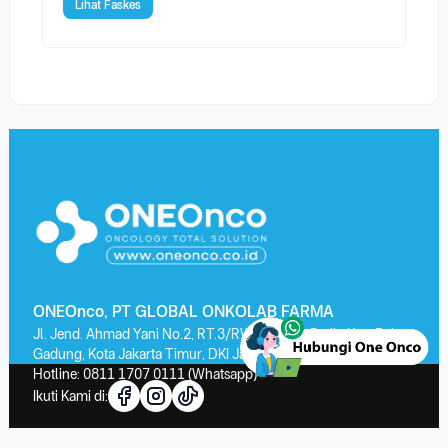
Lihat Faskes
ONEOnco, PT GLOBAL ONKOLAB FARMA
Jl. Jend. Ahmad Yani No.2, RT.3/RW.13, Kayu Putih, Kec. Pulo
Gadung, Kota Jakarta Timur, DKI Jakarta 13210
Hotline:
0811 1707 0111
(Whatsapp)
Ikuti Kami di: