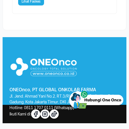
Lihat Faskes
ONEOnco, PT GLOBAL ONKOLAB FARMA
Jl. Jend. Ahmad Yani No.2, RT.3/RW.13, Kayu Putih, Kec. Pulo
Gadung, Kota Jakarta Timur, DKI Jakarta 13210
Hotline:
0811 1707 0111
(Whatsapp)
Ikuti Kami di: