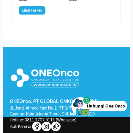
Rabu
:
Rabu
Lihat Faskes
ONEOnco, PT GLOBAL ONKOLAB FARMA
Jl. Jend. Ahmad Yani No.2, RT.3/RW.13, Kayu Putih, Kec. Pulo
Gadung, Kota Jakarta Timur, DKI Jakarta 13210
Hotline:
0811 1707 0111
(Whatsapp)
Ikuti Kami di: