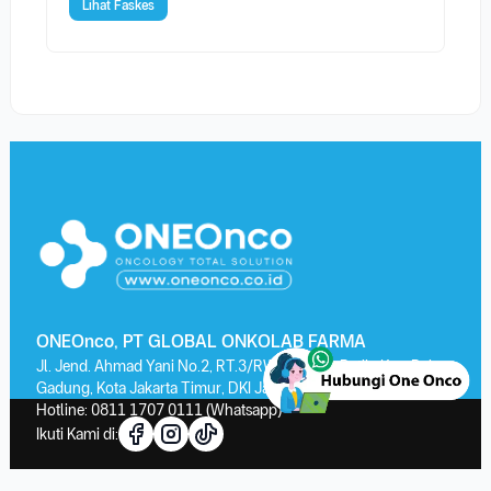
Lihat Faskes
ONEOnco, PT GLOBAL ONKOLAB FARMA
Jl. Jend. Ahmad Yani No.2, RT.3/RW.13, Kayu Putih, Kec. Pulo
Gadung, Kota Jakarta Timur, DKI Jakarta 13210
Hotline:
0811 1707 0111
(Whatsapp)
Ikuti Kami di: