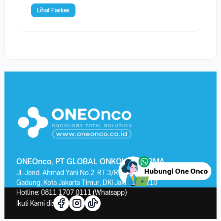
Lihat Faskes
ONEOnco, PT GLOBAL ONKOLAB FARMA
Jl. Jend. Ahmad Yani No.2, RT.3/RW.13, Kayu Putih, Kec. Pulo
Gadung, Kota Jakarta Timur, DKI Jakarta 13210
Hotline:
0811 1707 0111
(Whatsapp)
Ikuti Kami di: