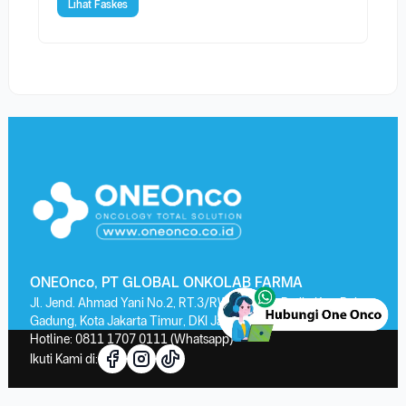
Lihat Faskes
ONEOnco, PT GLOBAL ONKOLAB FARMA
Jl. Jend. Ahmad Yani No.2, RT.3/RW.13, Kayu Putih, Kec. Pulo
Gadung, Kota Jakarta Timur, DKI Jakarta 13210
Hotline:
0811 1707 0111
(Whatsapp)
Ikuti Kami di: