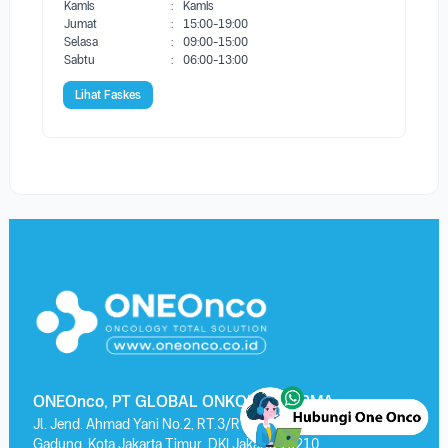
Kamis
:
Kamis
Jumat
:
15:00-19:00
Selasa
:
09:00-15:00
Sabtu
:
06:00-13:00
Lihat Faskes
ONEOnco, PT GLOBAL ONKOLAB FARMA
Jl. Jend. Ahmad Yani No.2, RT.3/RW.13, Kayu Putih, Kec. Pulo
Gadung, Kota Jakarta Timur, DKI Jakarta 13210