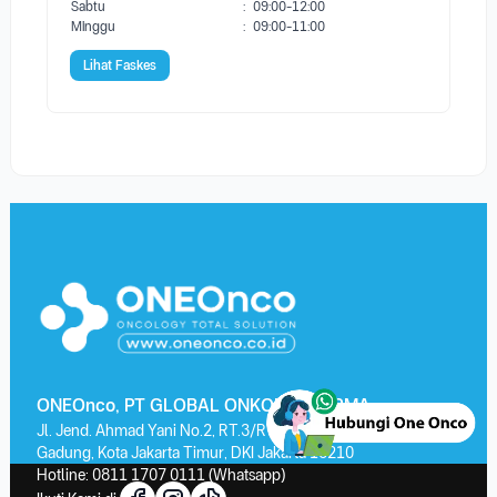
Sabtu
:
09:00-12:00
Minggu
:
09:00-11:00
Lihat Faskes
ONEOnco, PT GLOBAL ONKOLAB FARMA
Jl. Jend. Ahmad Yani No.2, RT.3/RW.13, Kayu Putih, Kec. Pulo
Gadung, Kota Jakarta Timur, DKI Jakarta 13210
Hotline:
0811 1707 0111
(Whatsapp)