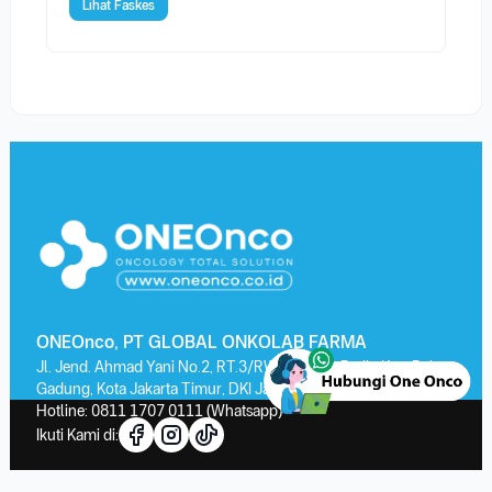
Lihat Faskes
ONEOnco, PT GLOBAL ONKOLAB FARMA
Jl. Jend. Ahmad Yani No.2, RT.3/RW.13, Kayu Putih, Kec. Pulo
Gadung, Kota Jakarta Timur, DKI Jakarta 13210
Hotline:
0811 1707 0111
(Whatsapp)
Ikuti Kami di: