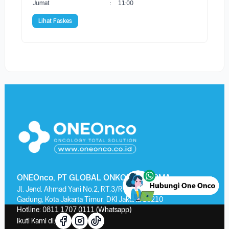
Jumat
:
11:00
Lihat Faskes
ONEOnco, PT GLOBAL ONKOLAB FARMA
Jl. Jend. Ahmad Yani No.2, RT.3/RW.13, Kayu Putih, Kec. Pulo
Gadung, Kota Jakarta Timur, DKI Jakarta 13210
Hotline:
0811 1707 0111
(Whatsapp)
Ikuti Kami di: