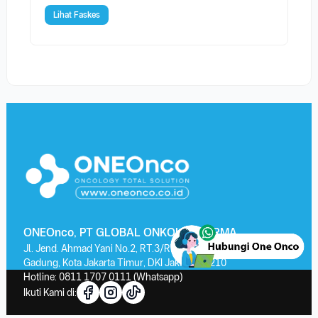
Lihat Faskes
ONEOnco, PT GLOBAL ONKOLAB FARMA
Jl. Jend. Ahmad Yani No.2, RT.3/RW.13, Kayu Putih, Kec. Pulo
Gadung, Kota Jakarta Timur, DKI Jakarta 13210
Hotline:
0811 1707 0111
(Whatsapp)
Ikuti Kami di: