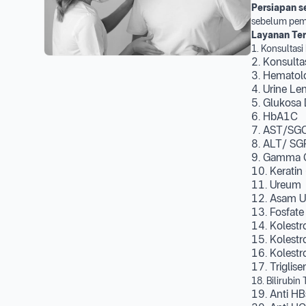
Persiapan 
sebelum pem
Layanan Te
1. Konsultas
2. Konsulta
3. Hematol
4. Urine Le
5. Glukosa 
6. HbA1C
7. AST/SG
8. ALT/ SG
9. Gamma 
10. Kerati
11. Ureum
12. Asam U
13. Fosfate 
14. Kolestr
15. Kolestr
16. Kolestr
17. Triglise
18. Bilirubin 
19. Anti HB