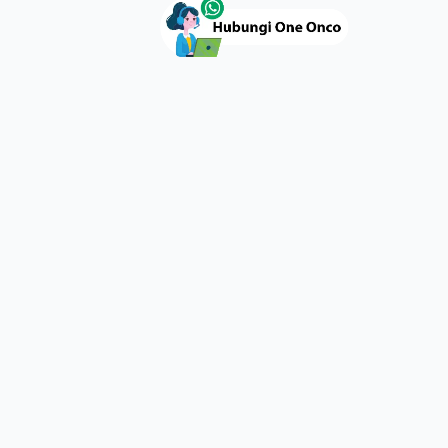
luar paket
an jam