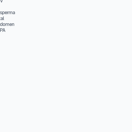
CV
a sperma
al
bdomen
 PA
metri
ctus Urinary
IDAK termasuk:
Biaya konsultasi tindakan atau konsultasi lain di
sional Layanan:
Melalui Perjanjian minimal H-3
ngan akan diinformasikan oleh Tim Primaya Hospital sesuai deng
ter Spesialis Bedah Urologi
asan untuk produk ini.