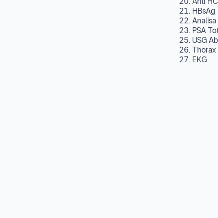
20. Anti H
21. HBsAg
22. Analis
23. PSA Tot
25. USG A
26. Thorax
27. EKG
28. Uroflow
29. USG Tra
Layanan T
Jam Opera
Jam kedata
praktek Dok
Belum ada ul
Produk Kesehatan dari Faskes Ini