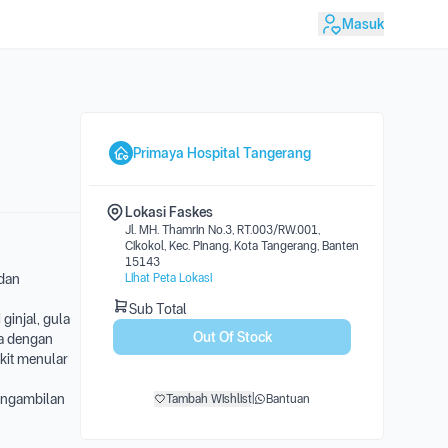
Masuk
Primaya Hospital Tangerang
Lokasi Faskes
Jl. MH. Thamrin No.3, RT.003/RW.001,
Cikokol, Kec. Pinang, Kota Tangerang, Banten
15143
 dan
Lihat Peta Lokasi
Sub Total
ginjal, gula
Out Of Stock
ia dengan
akit menular
pengambilan
Tambah Wishlist
|
Bantuan