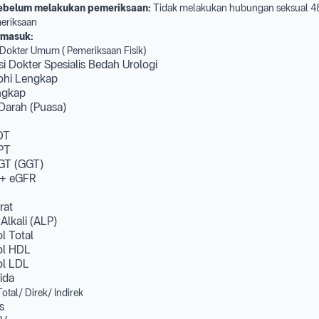
sebelum melakukan pemeriksaan:
Tidak melakukan hubungan seksual 4
eriksaan
rmasuk:
i Dokter Umum ( Pemeriksaan Fisik)
si Dokter Spesialis Bedah Urologi
ohi Lengkap
ngkap
Darah (Puasa)
OT
PT
GT (GGT)
n + eGFR
rat
Alkali (ALP)
ol Total
ol HDL
ol LDL
rida
Total/ Direk/ Indirek
s