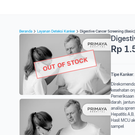
Beranda
Layanan Deteksi Kanker
Digestive Cancer Screening (Basic
Digesti
Rp 1.
OUT OF STOCK
Tipe Kanker:
Direkomendas
kesehatan org
Pemeriksaan k
darah, jantun
analisa sprem
Hepatitis A,B
Hasil MCU ak
sampel