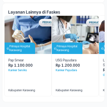
Layanan Lainnya di Faskes
Primaya Hospital
Primaya Hospital
Pr
Karawang
Karawang
Ka
Pap Smear
USG Payudara
Li
Rp
1.100.000
Rp
1.200.000
Sc
R
Kanker Serviks
Kanker Payudara
Ge
Kabupaten Karawang
Kabupaten Karawang
Ka