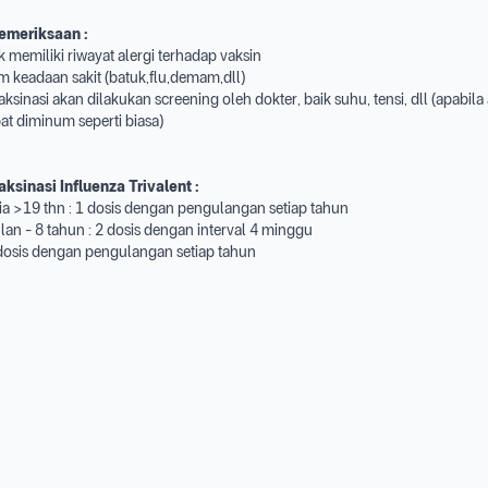
emeriksaan :
ak memiliki riwayat alergi terhadap vaksin
m keadaan sakit (batuk,flu,demam,dll)
ksinasi akan dilakukan screening oleh dokter, baik suhu, tensi, dll (apabila
bat diminum seperti biasa)
aksinasi Influenza
Trivalent
:
ia >19 thn : 1 dosis dengan pengulangan setiap tahun
ulan - 8 tahun : 2 dosis dengan interval 4 minggu
 dosis dengan pengulangan setiap tahun