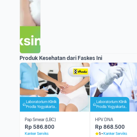
Produk Kesehatan dari Faskes Ini
Laboratorium Klinik
Laboratorium Klinik
Prodia Yogyakarta
Prodia Yogyakarta
Bintaran
Bintaran
Pap Smear (LBC)
HPV DNA
Rp
586.800
Rp
868.500
Kanker Serviks
5
Kanker Serviks