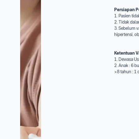
Persiapan P
1. Pasien tid
2. Tidak dala
3. Sebelum va
hipertensi, o
Ketentuan V
1. Dewasa Us
2. Anak : 6 b
>8 tahun : 1