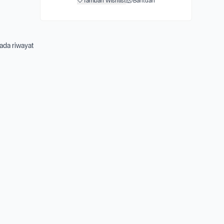
Tambah Wishlist
|
Bantuan
 ada riwayat