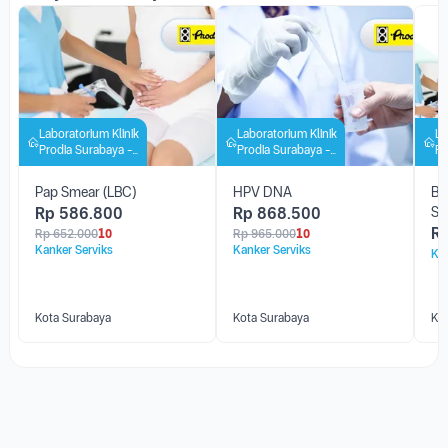
Laboratorium Klinik
Laboratorium Klinik
La
Prodia Surabaya -
Prodia Surabaya -
Pr
Wiyung
Wiyung
W
Pap Smear (LBC)
HPV DNA
Bu
Rp
586.800
Rp
868.500
Sm
R
Rp
652.000
10
Rp
965.000
10
Kanker Serviks
Kanker Serviks
Kan
Kota Surabaya
Kota Surabaya
Ko