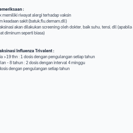
emeriksaan :
ak memiliki riwayat alergi terhadap vaksin
m keadaan sakit (batuk,flu,demam,dll)
ksinasi akan dilakukan screening oleh dokter, baik suhu, tensi, dll (apabila
bat diminum seperti biasa)
aksinasi Influenza
Trivalent
:
ia >19 thn : 1 dosis dengan pengulangan setiap tahun
ulan - 8 tahun : 2 dosis dengan interval 4 minggu
 dosis dengan pengulangan setiap tahun