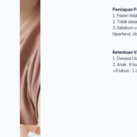
Persiapan P
1. Pasien tid
2. Tidak dala
3. Sebelum va
hipertensi, o
Ketentuan V
1. Dewasa Us
2. Anak : 6 b
>8 tahun : 1