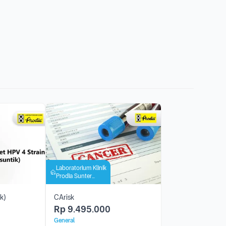
Laboratorium Klinik
Prodia Sunter
Griya
k)
CArisk
Rp
9.495.000
General