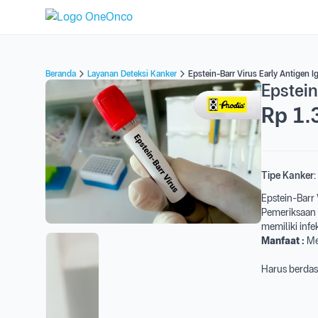
Beranda
Layanan Deteksi Kanker
Epstein-Barr Virus Early Antigen I
Epstein
Rp 1.
Tipe Kanker:
Epstein-Barr
Pemeriksaan 
memiliki infe
Manfaat :
Me
Harus berdas