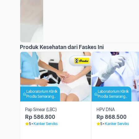
Produk Kesehatan dari Faskes Ini
Laboratorium Klinik
Laboratorium Klinik
Prodia Semarang
Prodia Semarang
Barat
Barat
Pap Smear (LBC)
HPV DNA
Rp
586.800
Rp
868.500
5
Kanker Serviks
5
Kanker Serviks