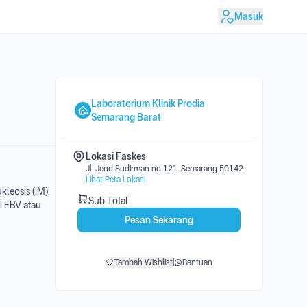
Masuk
Laboratorium Klinik Prodia
Semarang Barat
Lokasi Faskes
Jl. Jend Sudirman no 121. Semarang 50142
Lihat Peta Lokasi
kleosis (IM).
Sub Total
i EBV atau
Pesan Sekarang
Tambah Wishlist
|
Bantuan