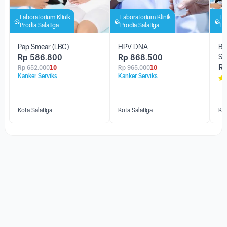
Laboratorium Klinik
Laboratorium Klinik
La
Prodia Salatiga
Prodia Salatiga
Pr
Pap Smear (LBC)
HPV DNA
Bu
Rp
586.800
Rp
868.500
Sm
R
Rp
652.000
10
Rp
965.000
10
Kanker Serviks
Kanker Serviks
Kota Salatiga
Kota Salatiga
Kot