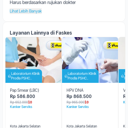
Harus berdasarkan rujukan dokter
Lihat Lebih Banyak
Layanan Lainnya di Faskes
Laboratorium Klinik
Laboratorium Klinik
La
Prodia PSHC
Prodia PSHC
Pr
Jakarta
Jakarta
Ja
Pap Smear (LBC)
HPV DNA
Va
Rp
586.800
Rp
868.500
R
Rp
652.000
10
Rp
965.000
10
Kan
Kanker Serviks
Kanker Serviks
Kota Jakarta Selatan
Kota Jakarta Selatan
Kot