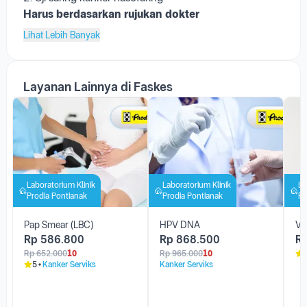
Harus berdasarkan rujukan dokter
Lihat Lebih Banyak
Layanan Lainnya di Faskes
Laboratorium Klinik
Laboratorium Klinik
La
Prodia Pontianak
Prodia Pontianak
Pr
Pap Smear (LBC)
HPV DNA
Va
Rp
586.800
Rp
868.500
R
Rp
652.000
10
Rp
965.000
10
5
Kanker Serviks
Kanker Serviks