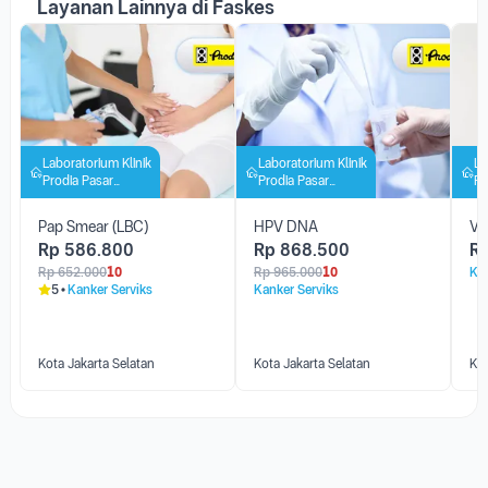
Layanan Lainnya di Faskes
Laboratorium Klinik
Laboratorium Klinik
La
Prodia Pasar
Prodia Pasar
Pr
Minggu
Minggu
M
Pap Smear (LBC)
HPV DNA
Va
Rp
586.800
Rp
868.500
R
Rp
652.000
10
Rp
965.000
10
Kan
5
Kanker Serviks
Kanker Serviks
Kota Jakarta Selatan
Kota Jakarta Selatan
Kot