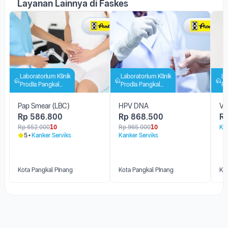
Laboratorium Klinik
Laboratorium Klinik
La
Prodia Pangkal
Prodia Pangkal
Pr
Pinang
Pinang
Pi
Pap Smear (LBC)
HPV DNA
Va
Rp
586.800
Rp
868.500
R
Rp
652.000
10
Rp
965.000
10
Kan
5
Kanker Serviks
Kanker Serviks
Kota Pangkal Pinang
Kota Pangkal Pinang
Ko