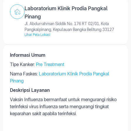
Jl. Abdurrahman Siddik No. 176 RT 02/01, Kota
Pangkalpinang, Kepulauan Bangka Belitung 33127
Lihat Peta Lokasi
Informasi Umum
Tipe Kanker:
Pre Treatment
Nama Faskes:
Laboratorium Klinik Prodia Pangkal
Pinang
Deskripsi Layanan
Vaksin Influenza bermanfaat untuk mengurangi risiko
terinfeksi virus influenza serta mengurangi tingkat
keparahan sakit apabila terinfeksi.
Persiapan Pemeriksaan :
1. Pasien tidak memiliki riwayat alergi terhadap vaksin
2. Tidak dalam keadaan sakit (batuk,flu,demam,dll)