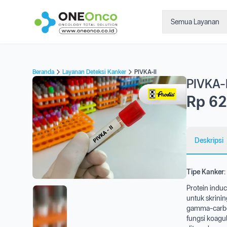
Semua Layanan
Beranda
Layanan Deteksi Kanker
PIVKA-II
PIVKA-I
Rp 62
Deskripsi
Tipe Kanker:
Protein indu
untuk skrini
gamma-carbox
fungsi koagul