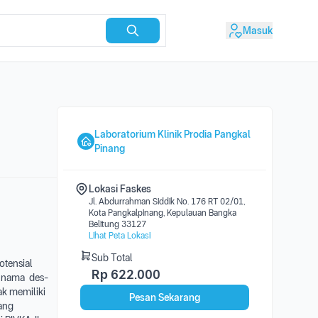
Masuk
Laboratorium Klinik Prodia Pangkal
Pinang
Lokasi Faskes
Jl. Abdurrahman Siddik No. 176 RT 02/01,
Kota Pangkalpinang, Kepulauan Bangka
Belitung 33127
Lihat Peta Lokasi
Sub Total
otensial
Rp
622.000
n nama des-
k memiliki
Pesan Sekarang
yang