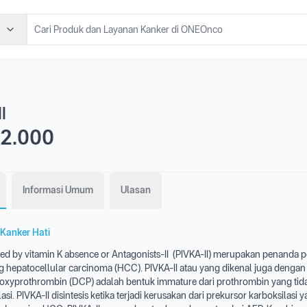
I
2.000
Informasi Umum
Ulasan
Kanker Hati
ced by vitamin K absence or Antagonists-II (PIVKA-II) merupakan penanda p
ng hepatocellular carcinoma (HCC). PIVKA-II atau yang dikenal juga denga
yprothrombin (DCP) adalah bentuk immature dari prothrombin yang tida
asi. PIVKA-II disintesis ketika terjadi kerusakan dari prekursor karboksilasi 