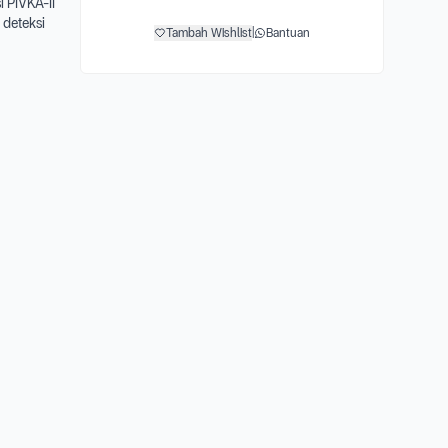
 PIVKA-II
 deteksi
Tambah Wishlist
|
Bantuan