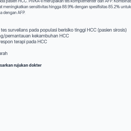
da pasien HCC. PIVKA-II merupakan tes komplementer dari AFP. Kombinasi
t meningkatkan sensitivitas hingga 88.9% dengan spesifisitas 85.2% untuk
a dengan AFP.
 tes surveilans pada populasi berisiko tinggi HCC (pasien sirosis)
ring/pemantauan kekambuhan HCC
 respon terapi pada HCC
rah
sarkan rujukan dokter