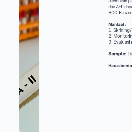
ditemukan pa
dan AFP dapa
HCC. Bersam
Manfaat :
1. Skrining/
2. Monito
3. Evaluasi
Sample:
Da
Harus berda