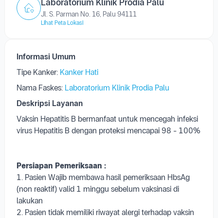
Informasi Umum
Tipe Kanker:
Kanker Hati
Nama Faskes:
Laboratorium Klinik Prodia Palu
Deskripsi Layanan
Vaksin Hepatitis B bermanfaat untuk mencegah infeksi
virus Hepatitis B dengan proteksi mencapai 98 - 100%
Persiapan
Pemeriksaan
:
1. Pasien Wajib membawa hasil pemeriksaan HbsAg
(non reaktif) valid 1 minggu sebelum vaksinasi di
lakukan
2. Pasien tidak memiliki riwayat alergi terhadap vaksin
3. Tidak dalam keadaan sakit (batuk, flu, demam, dll)
4. Sebelum vaksinasi akan dilakukan screening oleh
dokter, baik suhu, tensi, dll (apabila ada riwayat