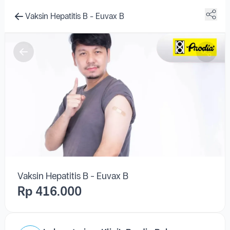
Vaksin Hepatitis B - Euvax B
Rp 416.000
Laboratorium Klinik Prodia Palu
Jl. S. Parman No. 16, Palu 94111
Lihat Peta Lokasi