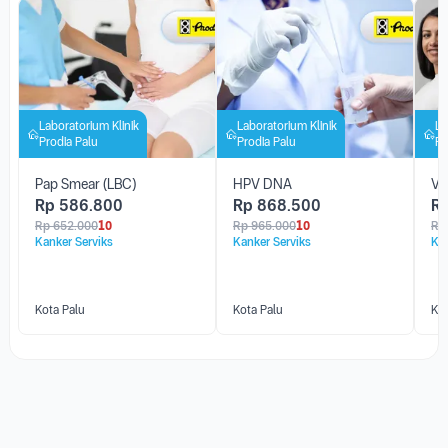
Laboratorium Klinik
Laboratorium Klinik
La
Prodia Palu
Prodia Palu
Pr
Pap Smear (LBC)
HPV DNA
Va
Rp
586.800
Rp
868.500
R
Rp
652.000
10
Rp
965.000
10
Rp
Kanker Serviks
Kanker Serviks
Kan
Kota Palu
Kota Palu
Kot