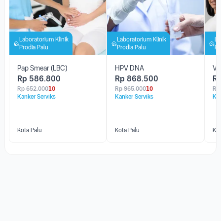
Laboratorium Klinik
Laboratorium Klinik
La
Prodia Palu
Prodia Palu
Pr
Pap Smear (LBC)
HPV DNA
Va
Rp
586.800
Rp
868.500
R
Rp
652.000
10
Rp
965.000
10
Rp
Kanker Serviks
Kanker Serviks
Kan
Kota Palu
Kota Palu
Kot