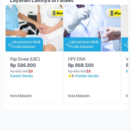
Layanan Lainnya di Faskes
Laboratorium Klinik
Laboratorium Klinik
La
Prodia Mataram
Prodia Mataram
Pr
Pap Smear (LBC)
HPV DNA
Va
Rp
586.800
Rp
868.500
R
Rp
652.000
10
Rp
965.000
10
Kan
Kanker Serviks
5
Kanker Serviks
Kota Mataram
Kota Mataram
Ko