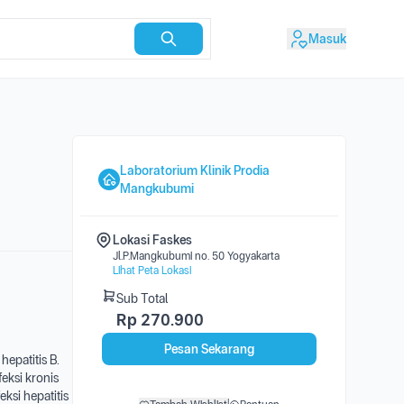
Masuk
Laboratorium Klinik Prodia
Mangkubumi
Lokasi Faskes
Jl.P.Mangkubumi no. 50 Yogyakarta
Lihat Peta Lokasi
Sub Total
Rp
270.900
Pesan Sekarang
epatitis B.
eksi kronis
eksi hepatitis