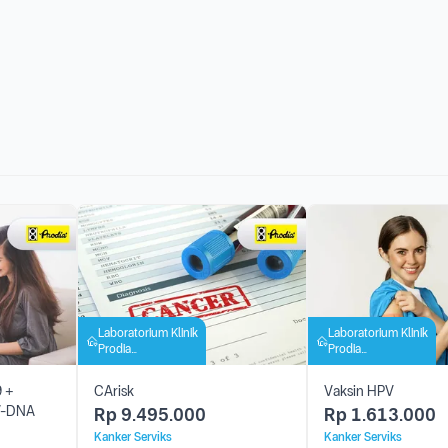
Laboratorium Klinik
Laboratorium Klinik
Prodia
Prodia
Mangkubumi
Mangkubumi
9 +
CArisk
Vaksin HPV
V-DNA
Rp
9.495.000
Rp
1.613.000
Kanker Serviks
Kanker Serviks