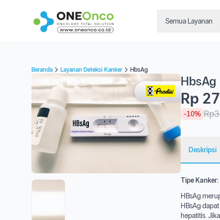
Semua Layanan
Beranda
Layanan Deteksi Kanker
HbsAg
HbsAg
Rp 27
Rp3
-10%
Deskripsi
Tipe Kanker:
HBsAg merupak
HBsAg dapat 
hepatitis. Ji