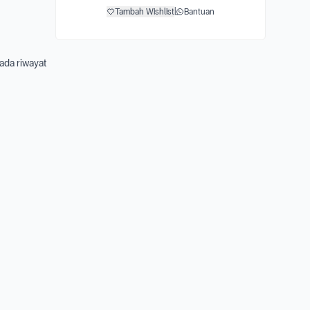
Tambah Wishlist
|
Bantuan
 ada riwayat