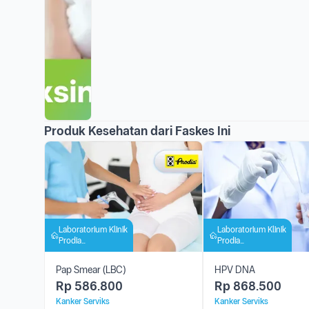
Produk Kesehatan dari Faskes Ini
Laboratorium Klinik
Laboratorium Klinik
Prodia
Prodia
Kotamobagu
Kotamobagu
Pap Smear (LBC)
HPV DNA
Rp
586.800
Rp
868.500
Kanker Serviks
Kanker Serviks