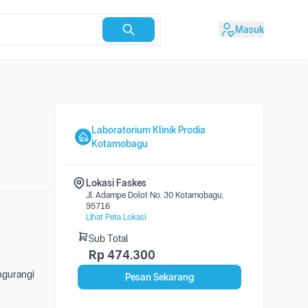
Masuk
Laboratorium Klinik Prodia
Kotamobagu
Lokasi Faskes
Jl. Adampe Dolot No. 30 Kotamobagu,
95716
Lihat Peta Lokasi
Sub Total
Rp
474.300
engurangi
Pesan Sekarang