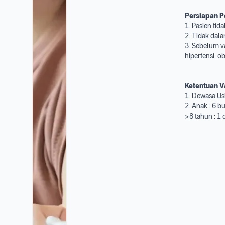
Persiapan P
1. Pasien tid
2. Tidak dala
3. Sebelum va
hipertensi, o
Ketentuan V
1. Dewasa Us
2. Anak : 6 b
>8 tahun : 1