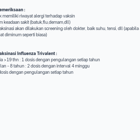
emeriksaan :
ak memiliki riwayat alergi terhadap vaksin
m keadaan sakit (batuk,flu,demam,dll)
ksinasi akan dilakukan screening oleh dokter, baik suhu, tensi, dll (apabila
bat diminum seperti biasa)
aksinasi Influenza
Trivalent
:
ia >19 thn : 1 dosis dengan pengulangan setiap tahun
ulan - 8 tahun : 2 dosis dengan interval 4 minggu
 dosis dengan pengulangan setiap tahun