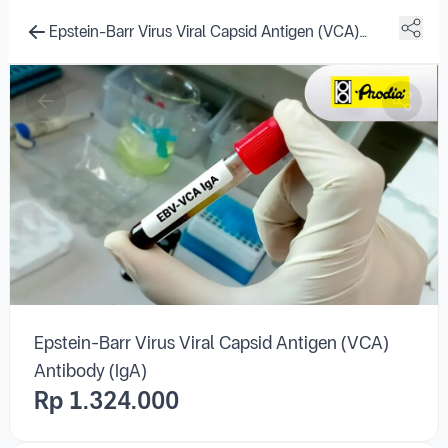
Epstein-Barr Virus Viral Capsid Antigen (VCA)
Antibody (IgA)
Rp 1.324.000
Laboratorium Klinik Prodia Kotamobagu
Jl. Adampe Dolot No. 30 Kotamobagu, 95716