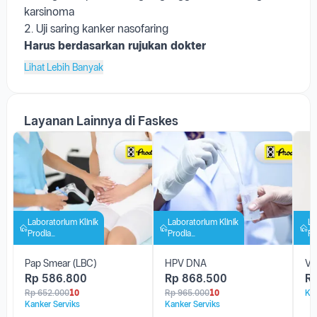
Harus berdasarkan rujukan dokter
Lihat Lebih Banyak
Layanan Lainnya di Faskes
Laboratorium Klinik
Laboratorium Klinik
La
Prodia
Prodia
Pr
Kotamobagu
Kotamobagu
K
Pap Smear (LBC)
HPV DNA
Va
Rp
586.800
Rp
868.500
R
Rp
652.000
10
Rp
965.000
10
Kan
Kanker Serviks
Kanker Serviks
Kota Kotamobagu
Kota Kotamobagu
Ko