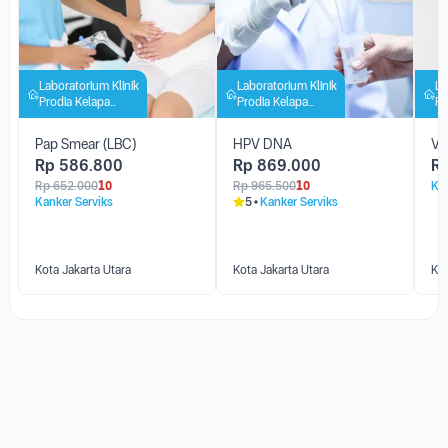
Laboratorium Klinik
Laboratorium Klinik
La
Prodia Kelapa
Prodia Kelapa
Pr
Gading
Gading
Ga
Pap Smear (LBC)
HPV DNA
Va
Rp
586.800
Rp
869.000
R
Rp
652.000
10
Rp
965.500
10
Kan
Kanker Serviks
5
Kanker Serviks
Kota Jakarta Utara
Kota Jakarta Utara
Kot