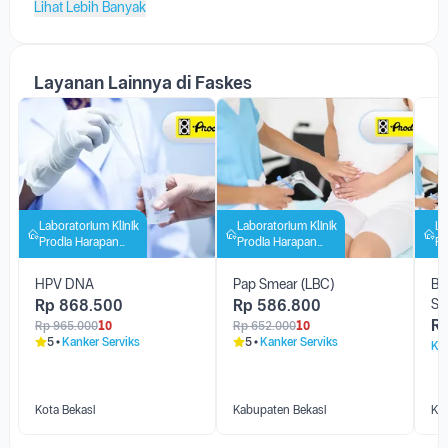
Lihat Lebih Banyak
Layanan Lainnya di Faskes
Laboratorium Klinik
Laboratorium Klinik
La
Prodia Harapan
Prodia Harapan
Pr
Indah
Indah
In
HPV DNA
Pap Smear (LBC)
Bu
Rp
868.500
Rp
586.800
Sm
R
Rp
965.000
10
Rp
652.000
10
5
Kanker Serviks
5
Kanker Serviks
Kan
Kota Bekasi
Kabupaten Bekasi
Kot