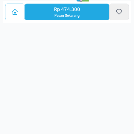
Rp 474.300
Pesan Sekarang
Bagikan Layanan Kanker
Ulasan Layanan
5.0
(1 Ulasan)
نضال ********
ن*
2025-12-06 00:00:03