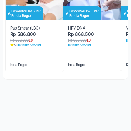
Laboratorium Klinik
Laboratorium Klinik
La
Prodia Bogor
Prodia Bogor
Pr
Pap Smear (LBC)
HPV DNA
Va
Rp
586.800
Rp
868.500
R
Rp
652.000
10
Rp
965.000
10
Kan
5
Kanker Serviks
Kanker Serviks
Kota Bogor
Kota Bogor
Ko