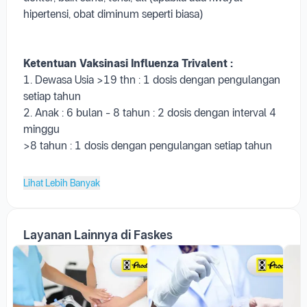
2. Tidak dalam keadaan sakit (batuk,flu,demam,dll)
3. Sebelum vaksinasi akan dilakukan screening oleh
dokter, baik suhu, tensi, dll (apabila ada riwayat
hipertensi, obat diminum seperti biasa)
Ketentuan Vaksinasi Influenza
Trivalent
:
1. Dewasa Usia >19 thn : 1 dosis dengan pengulangan
setiap tahun
2. Anak : 6 bulan - 8 tahun : 2 dosis dengan interval 4
minggu
>8 tahun : 1 dosis dengan pengulangan setiap tahun
Lihat Lebih Banyak
Layanan Lainnya di Faskes