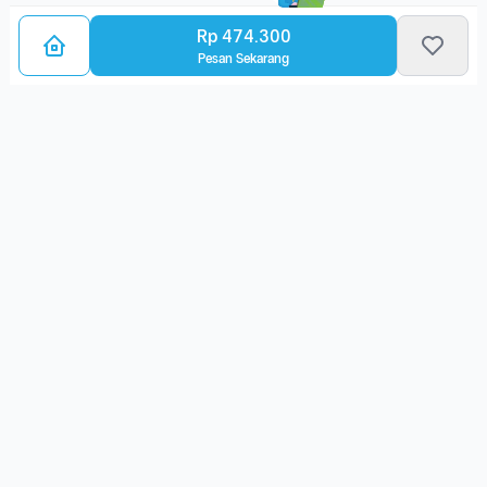
Rp 474.300
Pesan Sekarang
Bagikan Layanan Kanker
Ulasan Layanan
Belum ada ulasan. Yuk, pilih layanan ini dan berikan ulasan
kamu!