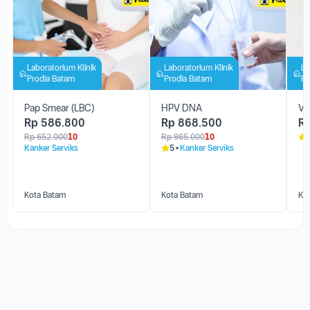
Laboratorium Klinik
Laboratorium Klinik
La
Prodia Batam
Prodia Batam
Pr
Pap Smear (LBC)
HPV DNA
Va
Rp
586.800
Rp
868.500
R
Rp
652.000
10
Rp
965.000
10
Kanker Serviks
5
Kanker Serviks
Kota Batam
Kota Batam
Ko