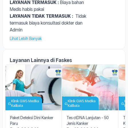
LAYANAN TERMASUK :
Biaya bahan
Medis habis pakai
LAYANAN TIDAK TERMASUK :
Tidak
termasuk biaya konsultasi dokter dan
Admin
Lihat Lebih Banyak
Layanan Lainnya di Faskes
Klinik GWS Medika
Klinik GWS Medika
Kl
Kalibata
Kalibata
Ka
Paket Deteksi Dini Kanker
Tes ctDNA Lanjutan - 50
Te
Paru
Jenis Kanker
Ka