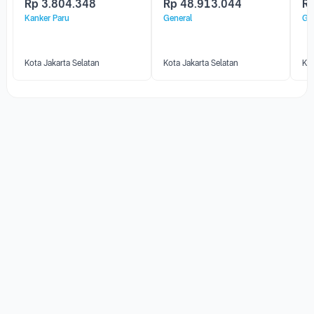
Rp
3.804.348
Rp
48.913.044
R
Kanker Paru
General
Ge
Kota Jakarta Selatan
Kota Jakarta Selatan
Kot