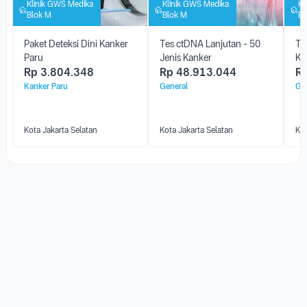
Klinik GWS Medika
Klinik GWS Medika
Kl
Blok M
Blok M
Bl
Paket Deteksi Dini Kanker
Tes ctDNA Lanjutan - 50
Te
Paru
Jenis Kanker
Ka
Rp
3.804.348
Rp
48.913.044
R
Kanker Paru
General
Ge
Kota Jakarta Selatan
Kota Jakarta Selatan
Kot