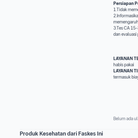
Persiapan P
1.Tidak mem
2.Informasika
memengaruhi 
3.Tes CA 15-3
dan evaluasi 
LAYANAN T
habis pakai
LAYANAN T
termasuk bia
Belum ada ul
Produk Kesehatan dari Faskes Ini