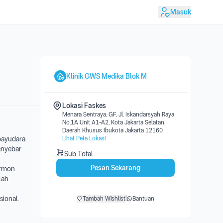
Masuk
Klinik GWS Medika Blok M
Lokasi Faskes
Menara Sentraya, GF, Jl. Iskandarsyah Raya
No.1A Unit A1-A2, Kota Jakarta Selatan,
Daerah Khusus Ibukota Jakarta 12160
payudara.
Lihat Peta Lokasi
enyebar
Sub Total
Pesan Sekarang
ormon.
lah
sional.
Tambah Wishlist
|
Bantuan