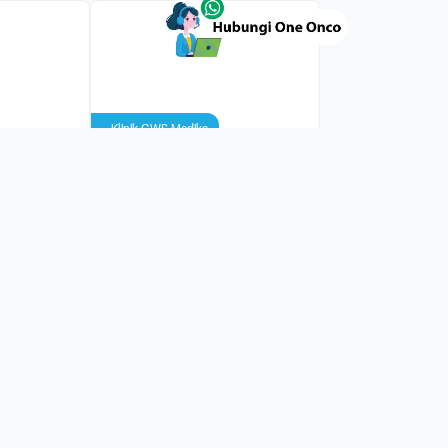
Klinik GWS Medika
Blok M
 Pap Smear
Tes HPV DNA Risiko Tinggi
Rp
548.914
Kanker Serviks
Kota Jakarta Selatan