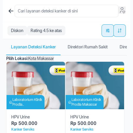
Diskon
Rating 4.5 ke atas
Layanan Deteksi Kanker
Direktori Rumah Sakit
Direkto
Pilih Lokasi:
Kota Makassar
Laboratorium Klinik
Laboratorium Klinik
Prodia
Prodia Makassar
Panakkukang
HPV Urine
HPV Urine
Rp
500.000
Rp
500.000
Kanker Serviks
Kanker Serviks