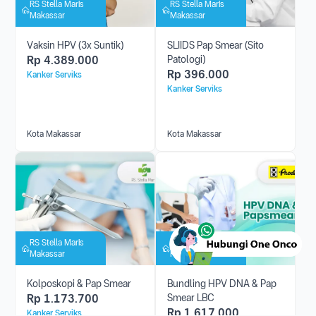
RS Stella Maris
RS Stella Maris
Makassar
Makassar
Vaksin HPV (3x Suntik)
SLIIDS Pap Smear (Sito
Rp
4.389.000
Patologi)
Rp
396.000
Kanker Serviks
Kanker Serviks
Kota Makassar
Kota Makassar
RS Stella Maris
Laboratorium Klinik
Makassar
Prodia
Panakkukang
Kolposkopi & Pap Smear
Bundling HPV DNA & Pap
Rp
1.173.700
Smear LBC
Rp
1.617.000
Kanker Serviks