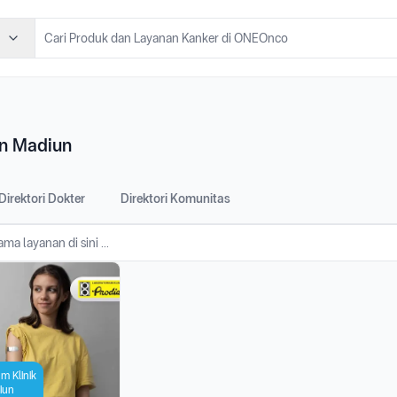
en Madiun
Direktori Dokter
Direktori Komunitas
m Klinik
iun