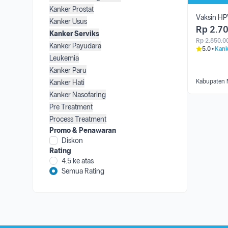
Kanker Prostat
Vaksin HPV
Kanker Usus
Rp
2.7
Kanker Serviks
Rp
2.850.0
Kanker Payudara
5.0
Kank
Leukemia
Kanker Paru
Kabupaten 
Kanker Hati
Kanker Nasofaring
Pre Treatment
Process Treatment
Promo & Penawaran
Diskon
Rating
4.5 ke atas
Semua Rating