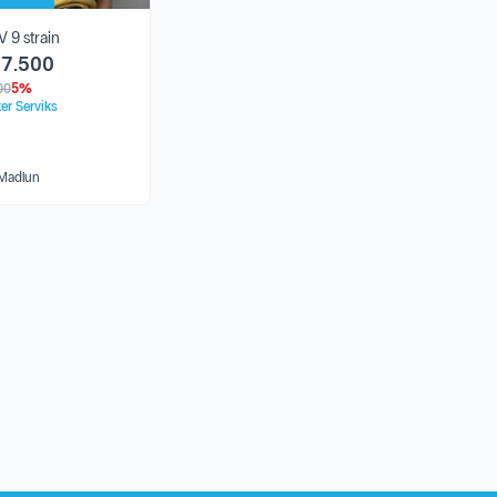
 9 strain
07.500
00
5%
er Serviks
Madiun