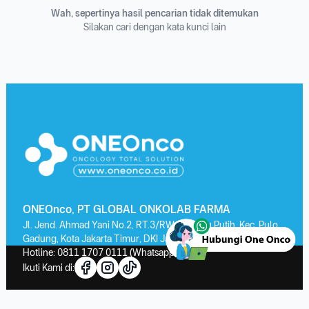
Wah, sepertinya hasil pencarian tidak ditemukan
Silakan cari dengan kata kunci lain
ONEOnco, PT GLOBAL ONKOLAB FARMA
Jl. Jend. Ahmad Yani No.2, RT.3/RW.13, Kayu Putih, Kec. Pulo
Gadung, Kota Jakarta Timur, DKI Jakarta 13210
Hotline:
0811 1707 0111
(Whatsapp)
Ikuti Kami di: