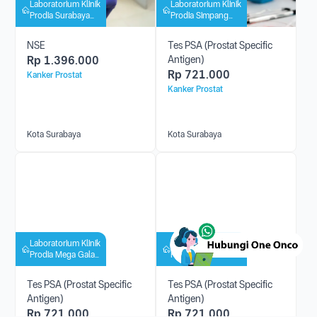
Laboratorium Klinik
Laboratorium Klinik
Prodia Surabaya
Prodia Simpang
(PHC)
Darmo Permai
NSE
Tes PSA (Prostat Specific
Rp
1.396.000
Antigen)
Rp
721.000
Kanker Prostat
Kanker Prostat
Kota Surabaya
Kota Surabaya
Laboratorium Klinik
Laboratorium Klinik
Prodia Mega Galaxi
Prodia Jemursari
(Undaan)
Tes PSA (Prostat Specific
Tes PSA (Prostat Specific
Antigen)
Antigen)
Rp
721.000
Rp
721.000