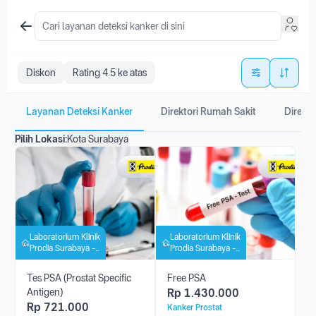
Diskon
Rating 4.5 ke atas
Layanan Deteksi Kanker
Direktori Rumah Sakit
Direkto
Pilih Lokasi:
Kota Surabaya
Laboratorium Klinik
Laboratorium Klinik
Prodia Surabaya -
Prodia Surabaya -
Wiyung
Wiyung
Tes PSA (Prostat Specific
Free PSA
Antigen)
Rp
1.430.000
Rp
721.000
Kanker Prostat