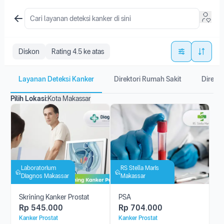
Diskon
Rating 4.5 ke atas
Layanan Deteksi Kanker
Direktori Rumah Sakit
Direkto
Pilih Lokasi:
Kota Makassar
Laboratorium
RS Stella Maris
Diagnos Makassar
Makassar
Skrining Kanker Prostat
PSA
Rp
545.000
Rp
704.000
Kanker Prostat
Kanker Prostat