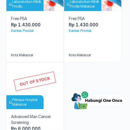
Laboratorium Klinik
Laboratorium Klinik
Prodia
Prodia Makassar
Panakkukang
Free PSA
Free PSA
Rp
1.430.000
Rp
1.430.000
Kanker Prostat
Kanker Prostat
Kota Makassar
Kota Makassar
OUT OF STOCK
Primaya Hospital
Makassar
Advanced Man Cancer
Screening
Rp
6.000.000