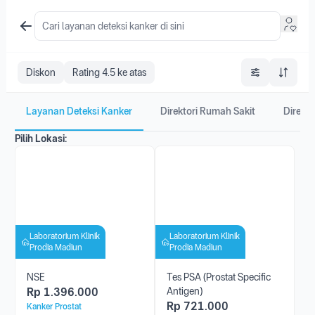
Diskon
Rating 4.5 ke atas
Layanan Deteksi Kanker
Direktori Rumah Sakit
Direkto
Pilih Lokasi:
Laboratorium Klinik
Laboratorium Klinik
Prodia Madiun
Prodia Madiun
NSE
Tes PSA (Prostat Specific
Rp
1.396.000
Antigen)
Rp
721.000
Kanker Prostat