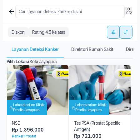
Diskon
Rating 4.5 ke atas
Layanan Deteksi Kanker
Direktori Rumah Sakit
Direkto
Pilih Lokasi:
Kota Jayapura
Laboratorium Klinik
Laboratorium Klinik
Prodia Jayapura
Prodia Jayapura
NSE
Tes PSA (Prostat Specific
Rp
1.396.000
Antigen)
Rp
721.000
Kanker Prostat