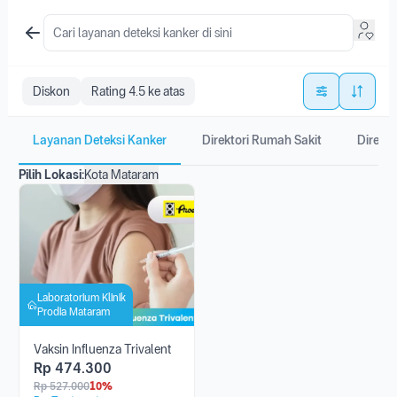
Diskon
Rating 4.5 ke atas
Layanan Deteksi Kanker
Direktori Rumah Sakit
Direkto
Pilih Lokasi:
Kota Mataram
Laboratorium Klinik
Prodia Mataram
Vaksin Influenza Trivalent
Rp
474.300
Rp
527.000
10%