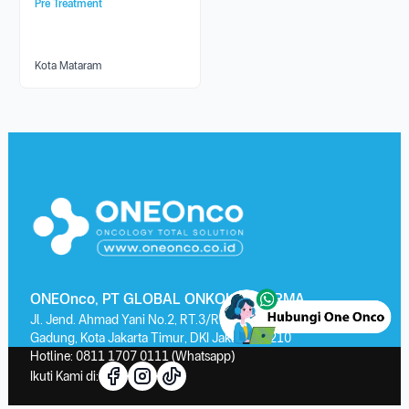
Pre Treatment
Kota Mataram
ONEOnco, PT GLOBAL ONKOLAB FARMA
Jl. Jend. Ahmad Yani No.2, RT.3/RW.13, Kayu Putih, Kec. Pulo
Gadung, Kota Jakarta Timur, DKI Jakarta 13210
Hotline:
0811 1707 0111
(Whatsapp)
Ikuti Kami di: