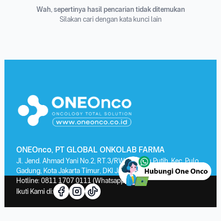
Wah, sepertinya hasil pencarian tidak ditemukan
Silakan cari dengan kata kunci lain
ONEOnco, PT GLOBAL ONKOLAB FARMA
Jl. Jend. Ahmad Yani No.2, RT.3/RW.13, Kayu Putih, Kec. Pulo
Gadung, Kota Jakarta Timur, DKI Jakarta 13210
Hotline:
0811 1707 0111
(Whatsapp)
Ikuti Kami di: