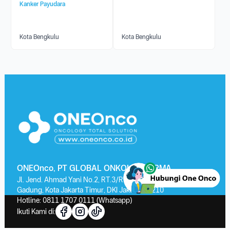
Kanker Payudara
Kota Bengkulu
Kota Bengkulu
ONEOnco, PT GLOBAL ONKOLAB FARMA
Jl. Jend. Ahmad Yani No.2, RT.3/RW.13, Kayu Putih, Kec. Pulo
Gadung, Kota Jakarta Timur, DKI Jakarta 13210
Hotline:
0811 1707 0111
(Whatsapp)
Ikuti Kami di: