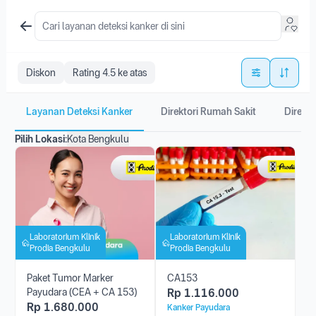
Diskon
Rating 4.5 ke atas
Layanan Deteksi Kanker
Direktori Rumah Sakit
Direkto
Pilih Lokasi:
Kota Bengkulu
Laboratorium Klinik
Laboratorium Klinik
Prodia Bengkulu
Prodia Bengkulu
Paket Tumor Marker
CA153
Payudara (CEA + CA 153)
Rp
1.116.000
Rp
1.680.000
Kanker Payudara